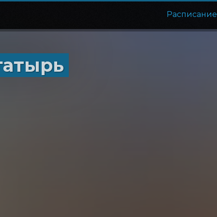
Расписани
гатырь