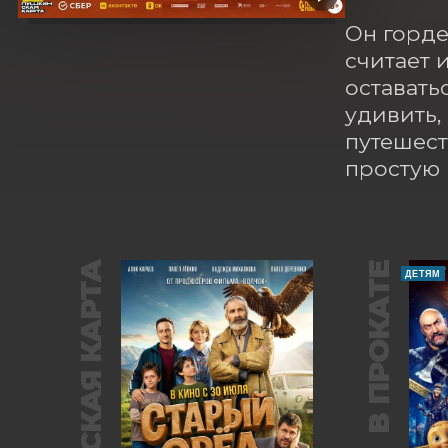
Он горде
считает 
оставать
удивить,
путешест
простую 
ПУШКИНСКАЯ КАРТА
В ПРОКАТЕ
ДЕТЯМ