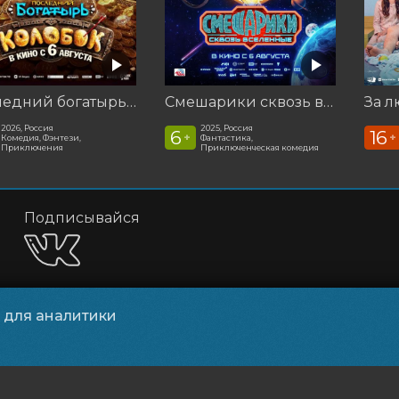
Последний богатырь. Колобок
Смешарики сквозь вселенные
За л
2026, Россия
2025, Россия
6
16
+
+
Комедия, Фэнтези,
Фантастика,
Приключения
Приключенческая комедия
Подписывайся
и для аналитики