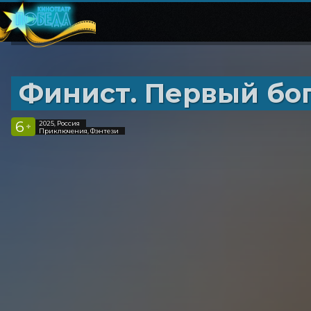
Финист. Первый бо
6
2025, Россия
+
Приключения, Фэнтези