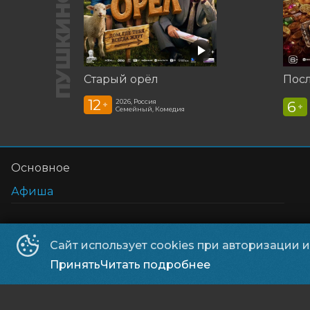
Старый орёл
12
2026, Россия
6
+
+
Семейный, Комедия
Основное
Афиша
Сайт использует cookies при авторизации 
Принять
Читать подробнее