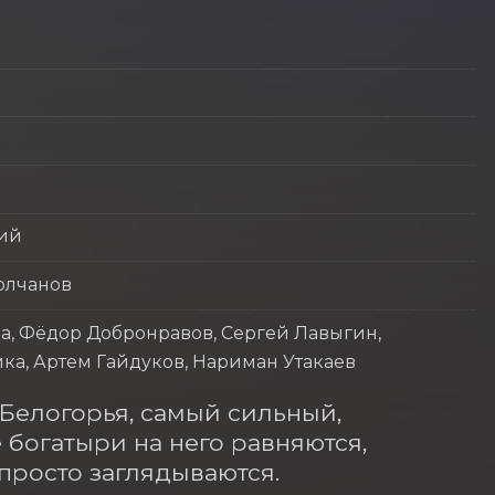
кий
олчанов
а, Фёдор Добронравов, Сергей Лавыгин,
йка, Артем Гайдуков, Нариман Утакаев
елогорья, самый сильный, 
богатыри на него равняются, 
просто заглядываются.
