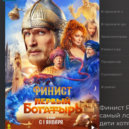
В прокате с
В прокате до
Хронометраж
Режиссер
Продюсер
Сценарист
В ролях
Финист Я
самый ло
дети хот