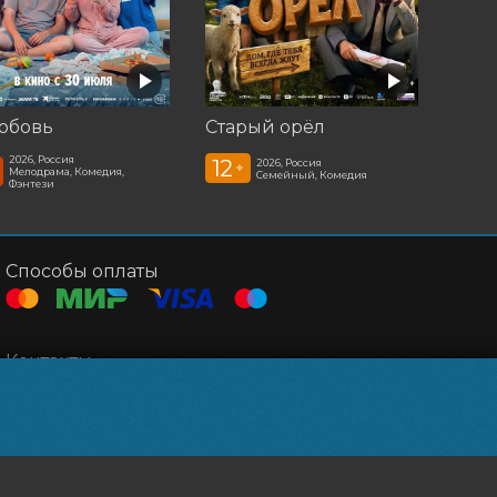
юбовь
Старый орёл
2026, Россия
12
2026, Россия
+
Мелодрама, Комедия,
Семейный, Комедия
Фэнтези
Способы оплаты
Контакты
Администратор
+7 952 169-31-83
Касса
+7 384 563-41-57
Эл. почта
ooopobeda@rambler.ru