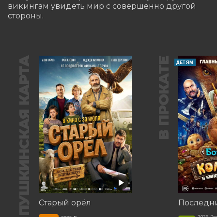
викингам увидеть мир с совершенно другой 
стороны.
ПУШКИНСКАЯ КАРТА
В ПРОКАТЕ
ДЕТЯМ
Старый орёл
2026, Ро