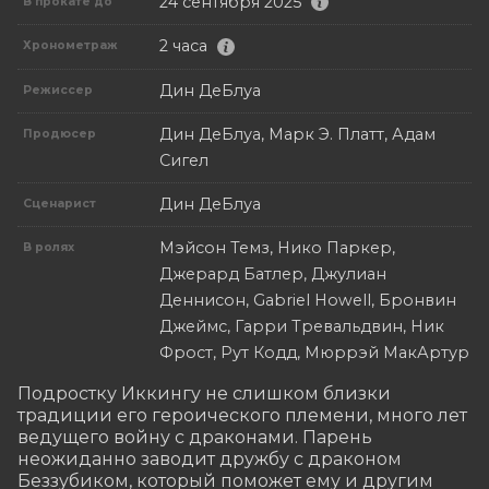
24 сентября 2025
В прокате до
2 часа
Хронометраж
Дин ДеБлуа
Режиссер
Дин ДеБлуа, Марк Э. Платт, Адам
Продюсер
Сигел
Дин ДеБлуа
Сценарист
Мэйсон Темз, Нико Паркер,
В ролях
Джерард Батлер, Джулиан
Деннисон, Gabriel Howell, Бронвин
Джеймс, Гарри Тревальдвин, Ник
Фрост, Рут Кодд, Мюррэй МакАртур
Подростку Иккингу не слишком близки 
традиции его героического племени, много лет 
ведущего войну с драконами. Парень 
неожиданно заводит дружбу с драконом 
Беззубиком, который поможет ему и другим 