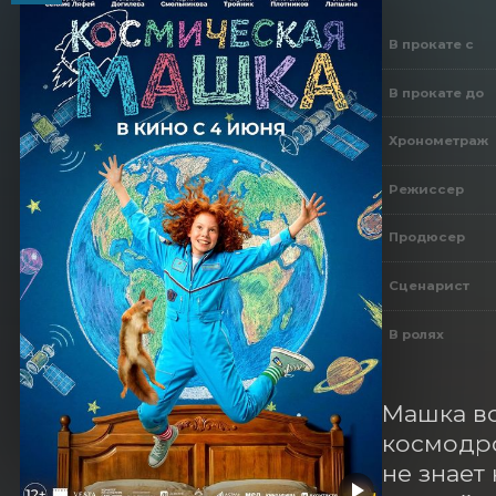
В прокате с
В прокате до
Хронометраж
Режиссер
Продюсер
Сценарист
В ролях
Машка вс
космодро
не знает