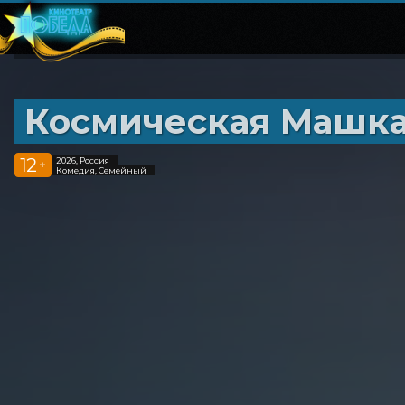
Космическая Машк
12
2026, Россия
+
Комедия, Семейный