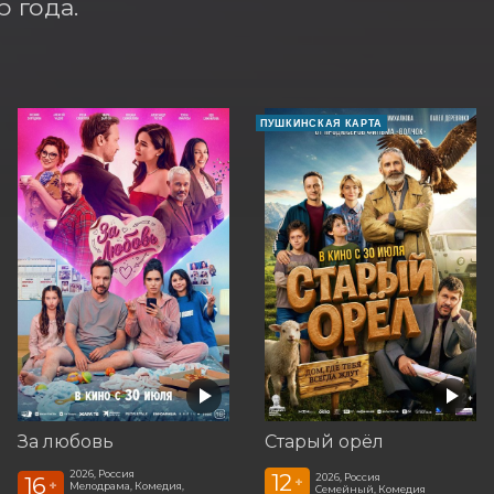
 года.
Е
ПУШКИНСКАЯ КАРТА
За любовь
Старый орёл
2026, Россия
12
2026, Россия
16
+
+
Мелодрама, Комедия,
Семейный, Комедия