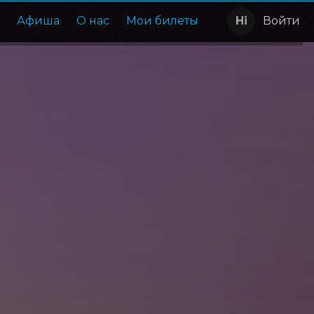
е
Афиша
О нас
Мои билеты
Войти