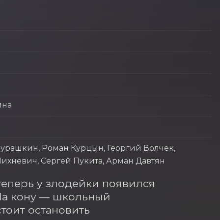
ина
урашкин, Роман Курцын, Георгий Волчек,
ихневич, Сергей Пукита, Арман Давтян
теперь у злодейки появился 
а кону — школьный 
оит остановить 