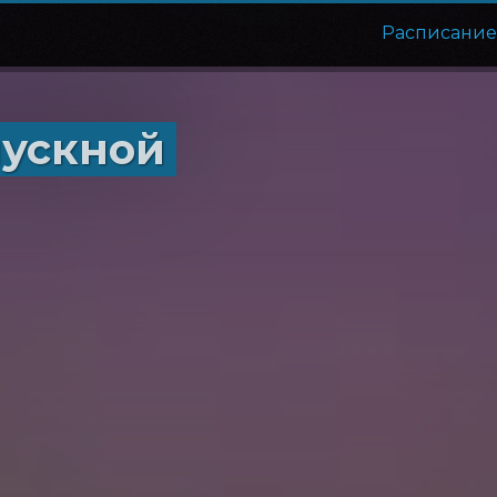
Расписани
пускной