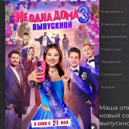
В прокате с
В прокате до
Хронометраж
Режиссер
Продюсер
Сценарист
В ролях
Маша опя
новый со
выпускно