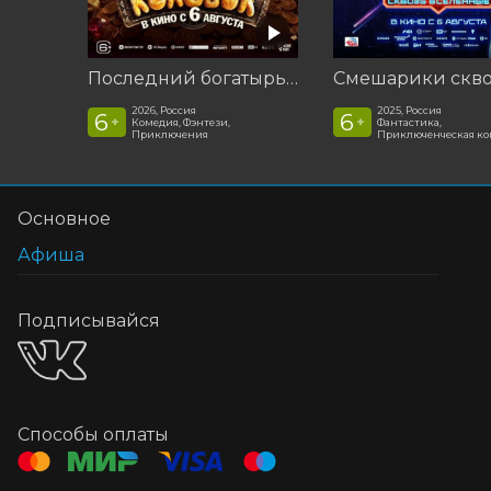
Последний богатырь. Колобок
2026, Россия
2025, Россия
6
6
+
+
Комедия, Фэнтези,
Фантастика,
Приключения
Приключенческая к
Основное
Афиша
Подписывайся
Способы оплаты