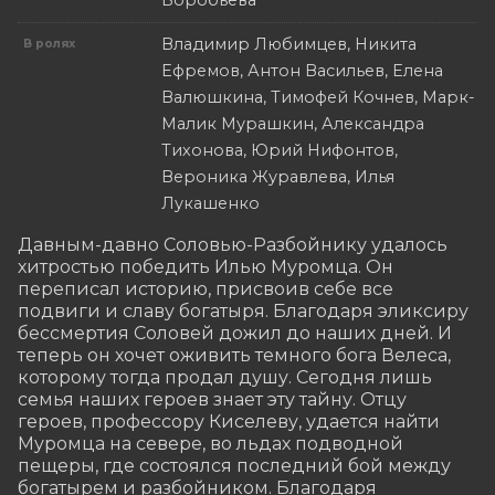
Воробьева
Владимир Любимцев, Никита
В ролях
Ефремов, Антон Васильев, Елена
Валюшкина, Тимофей Кочнев, Марк-
Малик Мурашкин, Александра
Тихонова, Юрий Нифонтов,
Вероника Журавлева, Илья
Лукашенко
Давным-давно Соловью-Разбойнику удалось 
хитростью победить Илью Муромца. Он 
переписал историю, присвоив себе все 
подвиги и славу богатыря. Благодаря эликсиру 
бессмертия Соловей дожил до наших дней. И 
теперь он хочет оживить темного бога Велеса, 
которому тогда продал душу. Сегодня лишь 
семья наших героев знает эту тайну. Отцу 
героев, профессору Киселеву, удается найти 
Муромца на севере, во льдах подводной 
пещеры, где состоялся последний бой между 
богатырем и разбойником. Благодаря 