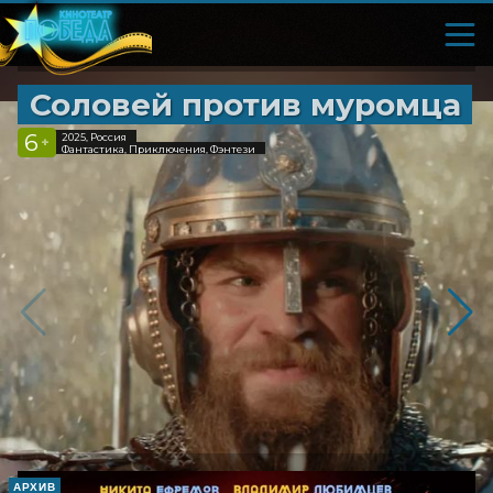
Соловей против муромца
6
2025, Россия
+
Фантастика, Приключения, Фэнтези
АРХИВ