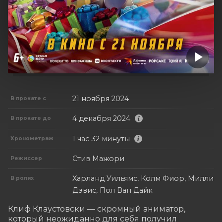
21 ноября 2024
В прокате с
4 декабря 2024
В прокате до
1 час 32 минуты
Хронометраж
Стив Мажори
Режиссер
Харланд Уильямс, Колм Фиор, Милли
В ролях
Дэвис, Пол Ван Дайк
Клиф Клаустовски — скромный аниматор, 
который неожиданно для себя получил 