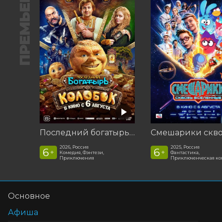
ПРЕМЬЕРА
Последний богатырь. Колобок
2026, Россия
2025, Россия
6
6
+
+
Комедия, Фэнтези,
Фантастика,
Приключения
Приключенческая к
Основное
Афиша