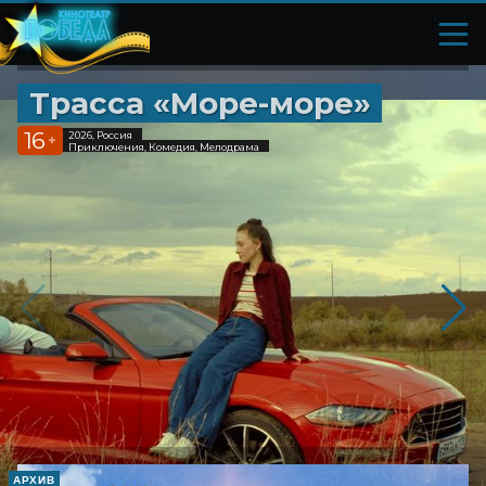
Трасса «Море-море»
16
2026, Россия
+
Приключения, Комедия, Мелодрама
АРХИВ