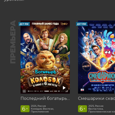
ПРЕМЬЕРА
ДЕТЯМ
ДЕТЯМ
Последний богатырь. Колобок
2026, Россия
2025, Россия
6
6
+
+
Комедия, Фэнтези,
Фантастика,
Приключения
Приключенческая к