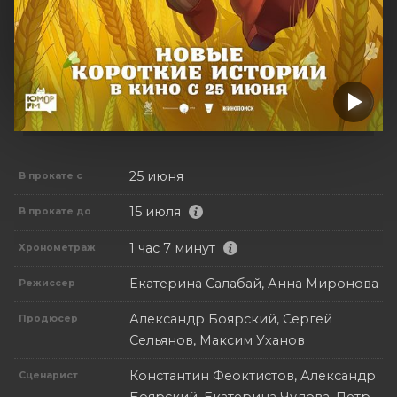
25 июня
В прокате с
15 июля
В прокате до
1 час 7 минут
Хронометраж
Екатерина Салабай, Анна Миронова
Режиссер
Александр Боярский, Сергей
Продюсер
Сельянов, Максим Уханов
Константин Феоктистов, Александр
Сценарист