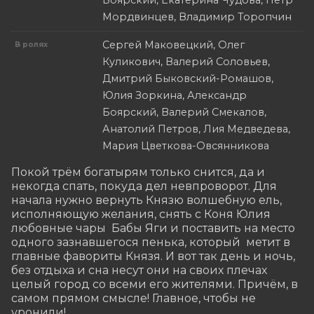
Боярский, Екатерина Чудова, Петр
Мордвинцев, Владимир Торопчин
Сергей Маковецкий, Олег
В ролях
Куликович, Валерий Соловьев,
Дмитрий Быковский-Ромашов,
Юлия Зоркина, Александр
Боярский, Валерий Смекалов,
Анатолий Петров, Лия Медведева,
Мария Цветкова-Овсянникова
Покой трём богатырям только снится, да и 
некогда спать, покуда дел невпроворот. Для 
начала нужно вернуть Князю волшебную ель, 
исполняющую желания, снять с Коня Юлия 
любовные чары  Бабы Яги и поставить на место 
одного зазнавшегося пенька, который  метит в 
главные фавориты Князя. И вот так день и ночь, 
без отдыха и сна несут они на своих плечах 
целый город со всеми его жителями. Причём, в 
самом прямом смысле! Главное, чтобы не 
уронили!