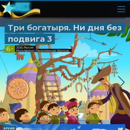
Три богатыря. Ни дня без
подвига 3
6
2026, Россия
+
Мультфильм, Приключения, Фэнтези
АРХИВ