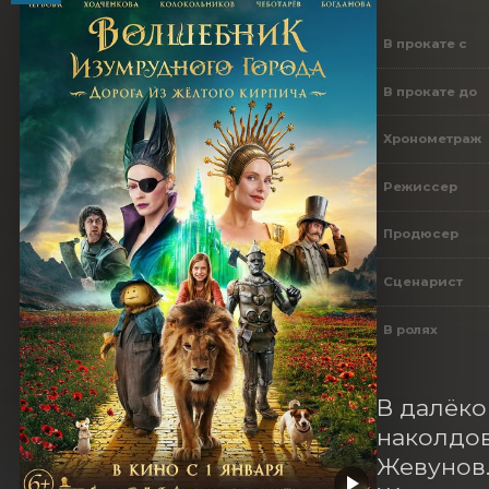
В прокате с
В прокате до
Хронометраж
Режиссер
Продюсер
Сценарист
В ролях
В далёко
наколдов
Жевунов.