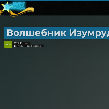
Волшебник Изумрудн
6
2024, Россия
+
Фэнтези, Приключения