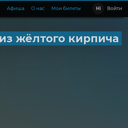
е
Афиша
О нас
Мои билеты
Войти
из жёлтого кирпича