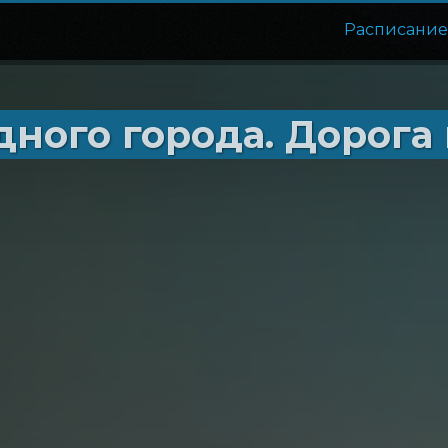
Расписани
ого города. Дорога 