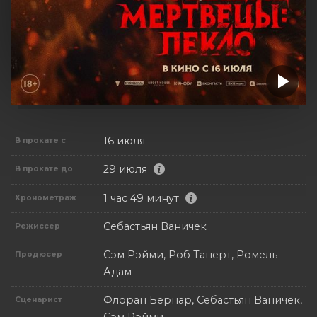
16 июля
В прокате с
29 июля
В прокате до
1 час 49 минут
Хронометраж
Себастьян Ваничек
Режиссер
Сэм Рэйми, Роб Таперт, Ромель
Продюсер
Адам
Флоран Бернар, Себастьян Ваничек,
Сценарист