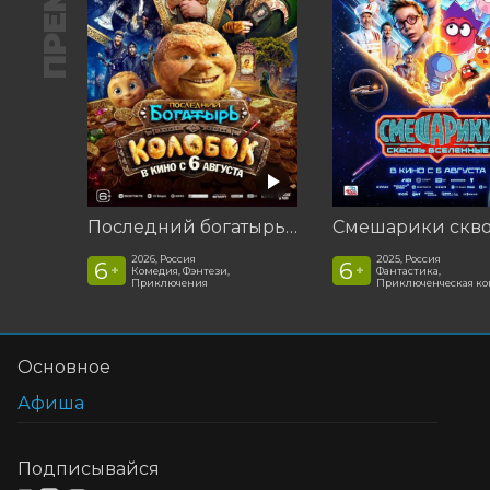
Последний богатырь. Колобок
2026, Россия
2025, Россия
6
6
+
+
Комедия, Фэнтези,
Фантастика,
Приключения
Приключенческая к
Основное
Афиша
Подписывайся