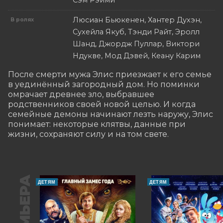
Сэм Рэйми
Люсиан Бьюкенен, Хантер Духэн,
В ролях
Сухейла Якуб, Тэнди Райт, Эролл
Шанд, Джордж Пуллар, Виктори
Ндукве, Мод Дэвей, Кеану Карим
После смерти мужа Элис приезжает к его семье 
в уединённый загородный дом. Но поминки 
омрачает древнее зло, выбравшее 
родственников своей новой целью. И когда 
семейные демоны начинают лезть наружу, Элис 
понимает: некоторые клятвы, данные при 
жизни, сохраняют силу и на том свете.
ПРЕМЬЕРА
ДЕТЯМ
ДЕТЯМ