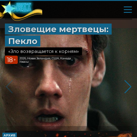
Зловещие мертвецы:
Пекло
«Зло возвращается к корням»
18
2026, Новая Зеландия, США, Канада
+
Ужасы
АРХИВ