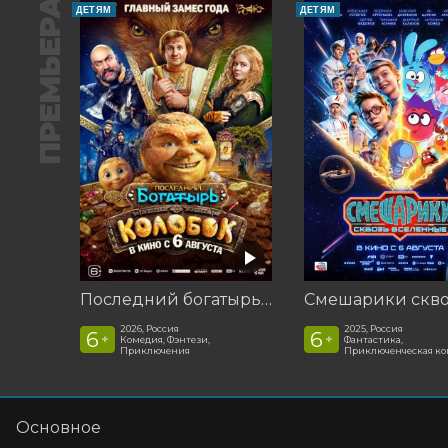
ПРЕМЬЕРА
ДЕТЯМ
ДЕТЯМ
Последний богатырь. Колобок
2026, Россия
2025, Россия
6
6
+
+
Комедия, Фэнтези,
Фантастика,
Приключения
Приключенческая к
Основное