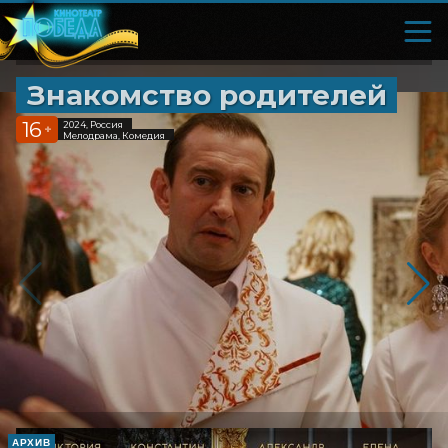
Знакомство родителей
16
2024, Россия
+
Мелодрама, Комедия
АРХИВ